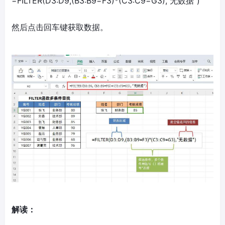
=FILTER(D3:D9,(B3:B9=F3)*(C3:C9=G3),"无数据")
然后点击回车键获取数据。
解读：