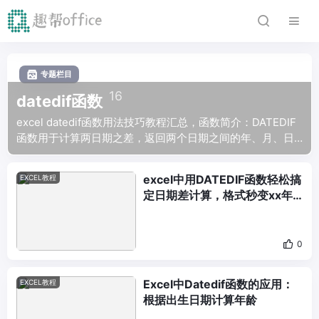
专题栏目
16
datedif函数
excel datedif函数用法技巧教程汇总，函数简介：DATEDIF
函数用于计算两日期之差，返回两个日期之间的年、月、日
间隔数，不仅可以用来计算年龄、工龄、工龄工资、项目周
期，还可以用来做生日倒计时提醒，项目竣工日倒计时提醒
excel中用DATEDIF函数轻松搞
EXCEL教程
等等。函数结构：DATEDIF（起始日期,结束日期,返回类型）
定日期差计算，格式秒变xx年
xx月xx天
0
Excel中Datedif函数的应用：
EXCEL教程
根据出生日期计算年龄