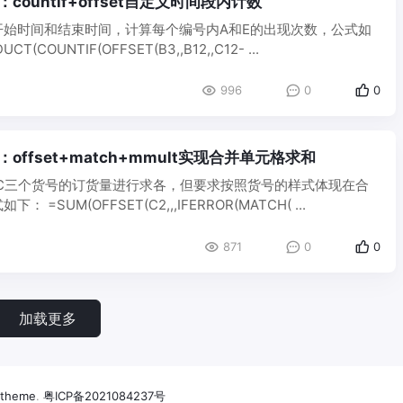
：countif+offset自定义时间段内计数
开始时间和结束时间，计算每个编号内A和E的出现次数，公式如
T(COUNTIF(OFFSET(B3,,B12,,C12- ...
996
0
0
：offset+match+mmult实现合并单元格求和
BC三个货号的订货量进行求各，但要求按照货号的样式体现在合
 =SUM(OFFSET(C2,,,IFERROR(MATCH( ...
871
0
0
加载更多
etheme
.
粤ICP备2021084237号