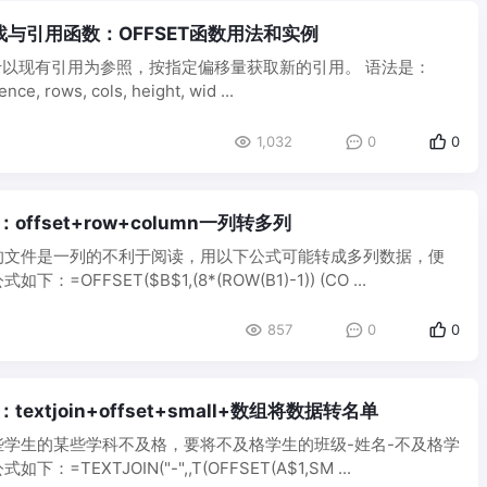
l查找与引用函数：OFFSET函数用法和实例
用于以现有引用为参照，按指定偏移量获取新的引用。 语法是：
ce, rows, cols, height, wid ...
1,032
0
0
：offset+row+column一列转多列
的文件是一列的不利于阅读，用以下公式可能转成多列数据，便
=OFFSET($B$1,(8*(ROW(B1)-1)) (CO ...
857
0
0
textjoin+offset+small+数组将数据转名单
些学生的某些学科不及格，要将不及格学生的班级-姓名-不及格学
=TEXTJOIN("-",,T(OFFSET(A$1,SM ...