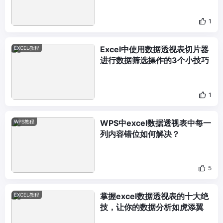
1
Excel中使用数据透视表切片器
EXCEL教程
进行数据筛选操作的3个小技巧
1
WPS中excel数据透视表中每一
WPS教程
列内容错位如何解决？
5
掌握excel数据透视表的十大绝
EXCEL教程
技，让你的数据分析如虎添翼