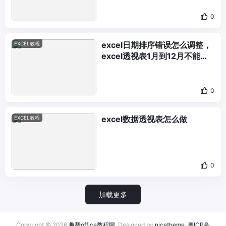
0
excel日期排序错误怎么调整，
EXCEL教程
excel透视表1月到12月不能排
序怎么办？
0
excel数据透视表怎么做
EXCEL教程
0
加载更多
Copyright © 2026
趣帮office教程网
. Designed by
nicetheme
.
粤ICP备