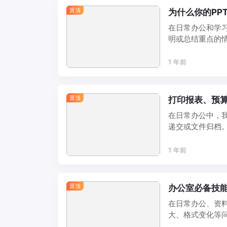
置顶
为什么你的PP
在日常办公和学
明或总结重点的
得尤为重要了。本文
1 年前
置顶
打印报表、预算
在日常办公中，我
递交或文件归档
确方法，exc ...
1 年前
置顶
办公室必备技能
在日常办公、资料
大、格式变化等问
速、稳定地 ...