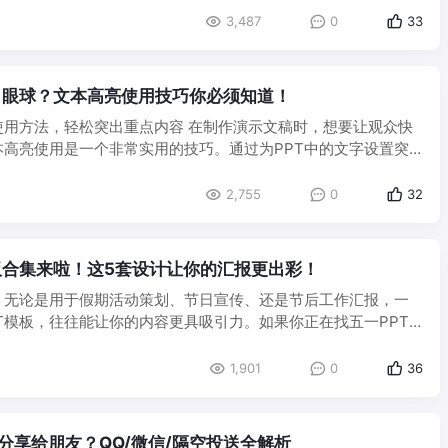
3,487
0
33
引眼球？文本高亮使用技巧你必须知道！
使用方法，轻松突出重点内容 在制作演示文稿时，想要让观众快
本高亮使用是一个非常实用的技巧。通过为PPT中的文字设置突
.
2,755
0
32
板合集来啦！这5套设计让你的汇报更出彩！
，无论是用于假期活动策划、节日宣传、还是节后工作汇报，一
T模板，往往能让你的内容更具吸引力。如果你正在找五一PPT
..
1,901
0
36
么分享给朋友？QQ/微信/隔空投送全解析