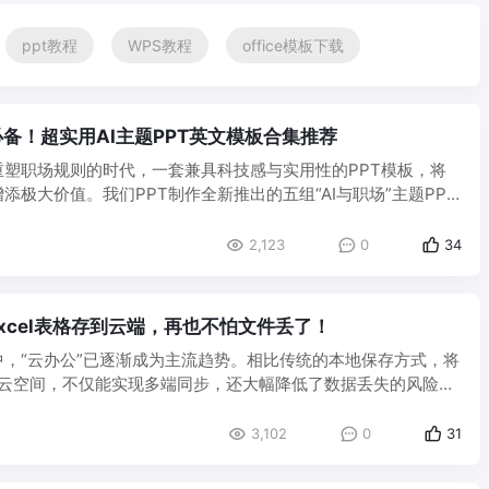
ppt教程
WPS教程
office模板下载
备！超实用AI主题PPT英文模板合集推荐
重塑职场规则的时代，一套兼具科技感与实用性的PPT模板，将
添极大价值。我们PPT制作全新推出的五组“AI与职场”主题PPT
2,123
0
34
xcel表格存到云端，再也不怕文件丢了！
中，“云办公”已逐渐成为主流趋势。相比传统的本地保存方式，将
存到云空间，不仅能实现多端同步，还大幅降低了数据丢失的风险。
3,102
0
31