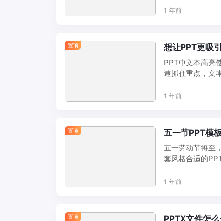
1 年前
置顶
想让PPT更吸
PPT中文本高亮
速抓住重点，文
出显示颜色，不 ..
1 年前
置顶
五一节PPT模
五一劳动节将至
套风格合适的PP
模板，不妨试试我 .
1 年前
置顶
PPTX文件怎