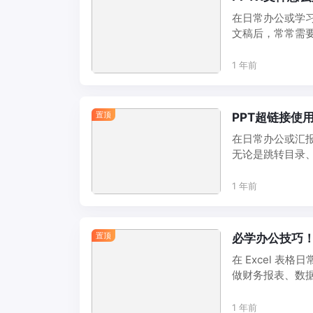
在日常办公或学习
文稿后，常常需
种常见的PPTX ...
1 年前
置顶
PPT超链接使
在日常办公或汇
无论是跳转目录
让演示过程更流畅、
1 年前
置顶
必学办公技巧！
在 Excel 
做财务报表、数
率。 本文 ...
1 年前