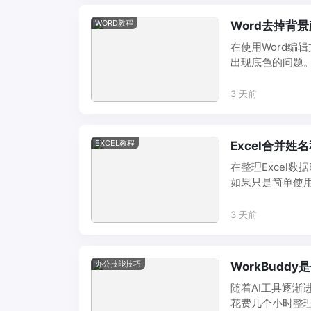
WORD教程
Word去掉背
在使用Word编
出现底色的问题。
果不只有一种 ...
3 天前
EXCEL教程
Excel合并
在整理Excel
如果只是简单使
行符，就可以实 ..
3 天前
办公技能技巧
WorkBudd
随着AI工具逐渐
花费几个小时整