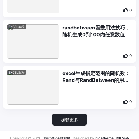
0
randbetween函数用法技巧，
EXCEL教程
随机生成0到100内任意数值
0
excel生成指定范围的随机数：
EXCEL教程
Rand与RandBetween的用法
详解
0
加载更多
Copyright © 2026
趣帮office教程网
. Designed by
nicetheme
.
粤ICP备