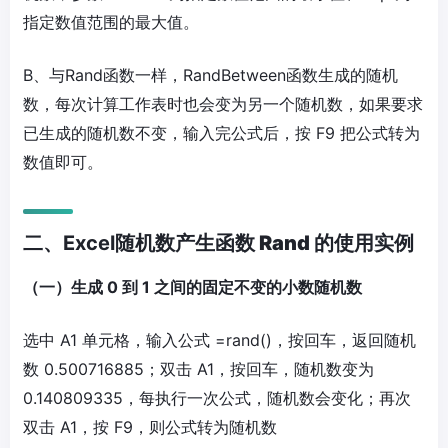
指定数值范围的最大值。
B、与Rand函数一样，RandBetween函数生成的随机
数，每次计算工作表时也会变为另一个随机数，如果要求
已生成的随机数不变，输入完公式后，按 F9 把公式转为
数值即可。
二、Excel随机数产生函数
Rand 的使用实例
（一）生成 0 到 1 之间的固定不变的小数随机数
选中 A1 单元格，输入公式 =rand()，按回车，返回随机
数 0.500716885；双击 A1，按回车，随机数变为
0.140809335，每执行一次公式，随机数会变化；再次
双击 A1，按 F9，则公式转为随机数