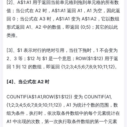
[2]、A$1:A1 用于返回当前单元格到拖到单元格的所有数
值；当公式在 A2 时，A$1:A1 返回 A1，A1 为空，因此返
回 0；当公式在 A3 时，A$1:A1 变为 A$1:A2，它以数组
形式返回 A1、A2 中的数值，即返回 {0;5}；其它的以此
类推。
[3]、$1 表示对行的绝对引用，当往下拖时，1 不会变为
2、3 等；$12 与 $1 是一个意思；ROW($1:$12) 用于返
回 1 到 12 的数组，即返回 {1;2;3;4;5;6;7;8;9;10;11;12}。
[4]、当公式在 A2 时
COUNTIF(A$1:A1,ROW($1:$12)) 变为 COUNTIF(A1,
{1;2;3;4;5;6;7;8;9;10;11;12})，A1 为统计个数的范围，数
组为条件，执行时，依次取条件数组中的每个元素统计在
A1 中出现的次数，第一次执行取条件数组的第一个元素