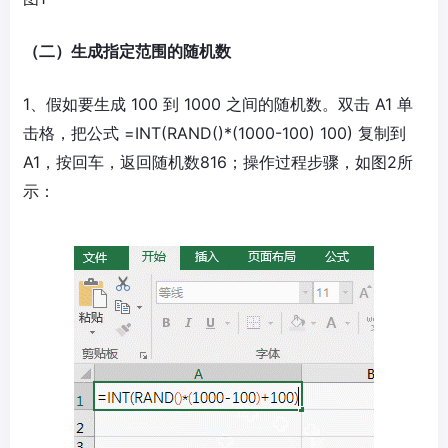
（二）生成指定范围的随机数
1、假如要生成 100 到 1000 之间的随机数。双击 A1 单
击格，把公式 =INT(RAND()*(1000-100) 100) 复制到
A1，按回车，返回随机数816；操作过程步骤，如图2所
示：