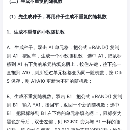
（二）生成不重复的随机数
（1）先生成种子，再用种子生成不重复的随机数
1、生成不重复的小数随机数
A、生成种子。双击 A1 单元格，把公式 =RAND() 复制
到 A1，按回车，生成一个小数随机数；选中 A1，把鼠标
移到 A1 右下角的单元格填充柄上，按住左键，往下拖一
直拖到 A10，则所经过单元格都变为同一随机数，按 Ctlr
S 保存，则 A1:A10 更新为不同的随机数；
B、生成不重复随机数。双击 B1，把公式 =RAND() 复制
到 B1，输入 *A1，按回车，返回一个新的随机数；选中
B1，把鼠标移到 B1 右下角的单元格填充柄上，鼠标变为
黑色加号后，双击左键，则 B2:B10 变为与 B1 一样的随