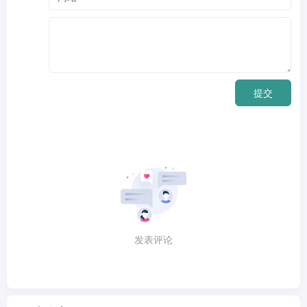
提交
发表评论