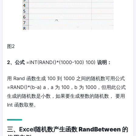
图2
2、公式
=INT(RAND()*(1000-100) 100)
说明：
用 Rand 函数生成 100 到 1000 之间的随机数可用公式
=RAND()*(b-a) a，a 为 100，b 为 1000，但用此公式
生成的随机数是小数，如果要生成整数的随机数， 要用
Int 函数取整。
三、Excel随机数产生函数
RandBetween 的