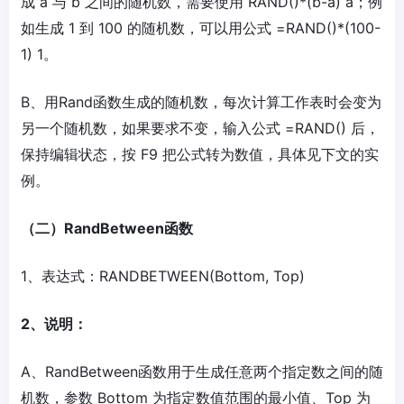
成 a 与 b 之间的随机数，需要使用 RAND()*(b-a) a；例
如生成 1 到 100 的随机数，可以用公式 =RAND()*(100-
1) 1。
B、用Rand函数生成的随机数，每次计算工作表时会变为
另一个随机数，如果要求不变，输入公式 =RAND() 后，
保持编辑状态，按 F9 把公式转为数值，具体见下文的实
例。
（二）RandBetween函数
1、表达式：RANDBETWEEN(Bottom, Top)
2、说明：
A、RandBetween函数用于生成任意两个指定数之间的随
机数，参数 Bottom 为指定数值范围的最小值、Top 为