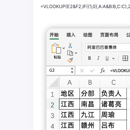
=VLOOKUP(E2&F2,IF({1,0},A:A&B:B,C:C),2