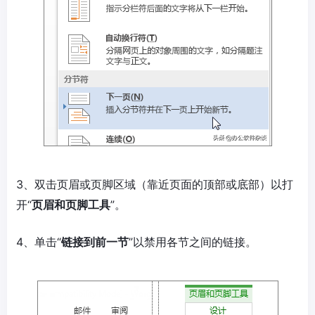
3、双击页眉或页脚区域（靠近页面的顶部或底部）以打
开“
页眉和页脚工具
”。
4、单击“
链接到前一节
”以禁用各节之间的链接。