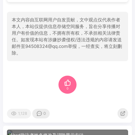
本文内容由互联网用户自发贡献，文中观点仅代表作者
本人，本站仅提供信息存储空间服务，旨在分享传播对
用户有价值的信息，不拥有所有权，不承担相关法律责
任。如发现本站有涉嫌抄袭侵权/违法违规的内容请发送
邮件至94508324@qq.com举报，一经查实，将立刻删
除。
0
1,128
0