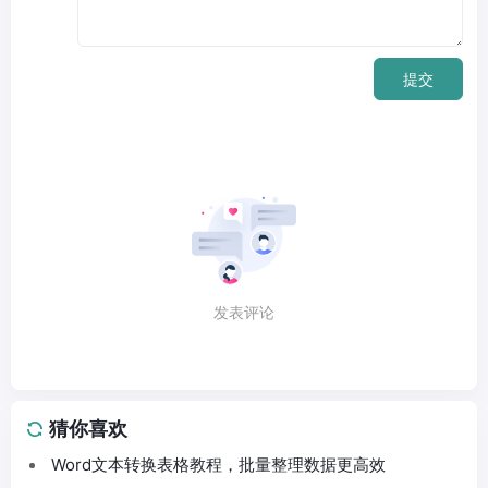
提交
发表评论
猜你喜欢
Word文本转换表格教程，批量整理数据更高效