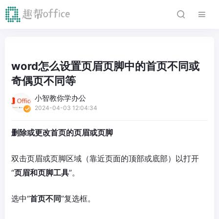
word怎么设置页眉页脚中的首页不同或
奇偶页不同等
小智教你学办公
2024-04-03 12:04:34
删除或更改首页的页眉或页脚
双击页眉或页脚区域（靠近页面的顶部或底部）以打开
“
页眉和页脚工具
”。
选中“
首页不同
”复选框。