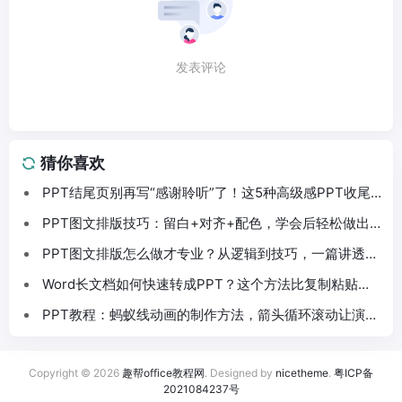
发表评论
猜你喜欢
PPT结尾页别再写“感谢聆听”了！这5种高级感PPT收尾
法拿去直接用
PPT图文排版技巧：留白+对齐+配色，学会后轻松做出
高级感PPT
PPT图文排版怎么做才专业？从逻辑到技巧，一篇讲透
PPT排版
Word长文档如何快速转成PPT？这个方法比复制粘贴快
10倍
PPT教程：蚂蚁线动画的制作方法，箭头循环滚动让演示
更专业
Copyright © 2026
趣帮office教程网
. Designed by
nicetheme
.
粤ICP备
2021084237号