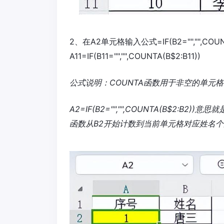
2、在A2单元格输入公式=IF(B2="","",CO
A11=IF(B11="","",COUNTA(B$2:B11))
公式说明：COUNTA函数用于非空的单元
A2=IF(B2="","",COUNTA(B$2:
函数从B2开始计数到当前单元格对应姓名