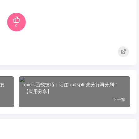
0
重复
excel函数技巧：记住textsplit先分行再分列！
【应用分享】
下一篇