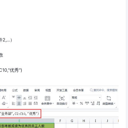
,...）
数
10,"优秀")