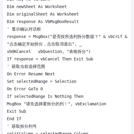
Dim newSheet As Worksheet

Dim originalSheet As Worksheet

Dim response As VbMsgBoxResult

' 显示确认对话框

response = MsgBox("是否按所选列拆分数据？" & vbCrLf & _

"点击确定开始拆分，点击取消退出", _

vbOKCancel   vbQuestion, "表格拆分")

If response = vbCancel Then Exit Sub

' 获取当前选择范围

On Error Resume Next

Set selectedRange = Selection

On Error GoTo 0

If selectedRange Is Nothing Then

MsgBox "请先选择要拆分的列！", vbExclamation

Exit Sub

End If

' 获取拆分列号

splitColumn = selectedRange.Column
