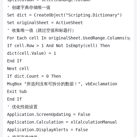
' 创建字典存储唯一值

Set dict = CreateObject("Scripting.Dictionary")

Set originalSheet = ActiveSheet

' 收集唯一值（跳过空值和标题行）

For Each cell In originalSheet.UsedRange.Columns(spli
If cell.Row > 1 And Not IsEmpty(cell) Then

dict(cell.Value) = 1

End If

Next cell

If dict.Count = 0 Then

MsgBox "所选列没有可拆分的数据！", vbExclamation

Exit Sub

End If

' 优化性能设置

Application.ScreenUpdating = False

Application.Calculation = xlCalculationManual

Application.DisplayAlerts = False
