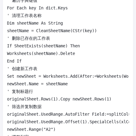
' 遍历字典键值

For Each key In dict.Keys

' 清理工作表名称

Dim sheetName As String

sheetName = CleanSheetName(CStr(key))

' 删除已存在的工作表

If SheetExists(sheetName) Then

Worksheets(sheetName).Delete

End If

' 创建新工作表

Set newSheet = Worksheets.Add(After:=Worksheets(Works
newSheet.Name = sheetName

' 复制标题行

originalSheet.Rows(1).Copy newSheet.Rows(1)

' 筛选并复制数据

originalSheet.UsedRange.AutoFilter Field:=splitColumn
originalSheet.UsedRange.Offset(1).SpecialCells(xlCell
newSheet.Range("A2")
