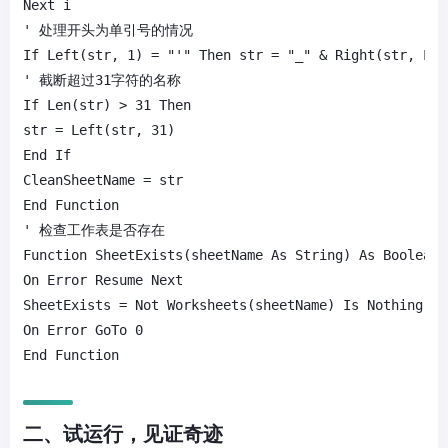
Next i

' 处理开头为单引号的情况

If Left(str, 1) = "'" Then str = "_" & Right(str, Len
' 截断超过31字符的名称

If Len(str) > 31 Then

str = Left(str, 31)

End If

CleanSheetName = str

End Function

' 检查工作表是否存在

Function SheetExists(sheetName As String) As Boolean

On Error Resume Next

SheetExists = Not Worksheets(sheetName) Is Nothing

On Error GoTo 0

End Function
二、
试运行，见证奇迹