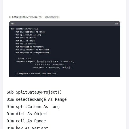
Sub SplitDataByProject()

Dim selectedRange As Range

Dim splitColumn As Long

Dim dict As Object

Dim cell As Range

Dim key As Variant
