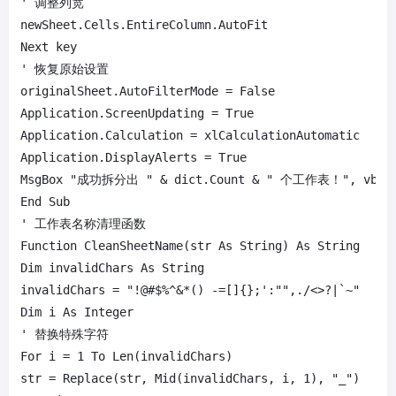
' 调整列宽

newSheet.Cells.EntireColumn.AutoFit

Next key

' 恢复原始设置

originalSheet.AutoFilterMode = False

Application.ScreenUpdating = True

Application.Calculation = xlCalculationAutomatic

Application.DisplayAlerts = True

MsgBox "成功拆分出 " & dict.Count & " 个工作表！", vbInfo
End Sub

' 工作表名称清理函数

Function CleanSheetName(str As String) As String

Dim invalidChars As String

invalidChars = "!@#$%^&*() -=[]{};':"",./<>?|`~"

Dim i As Integer

' 替换特殊字符

For i = 1 To Len(invalidChars)

str = Replace(str, Mid(invalidChars, i, 1), "_")
