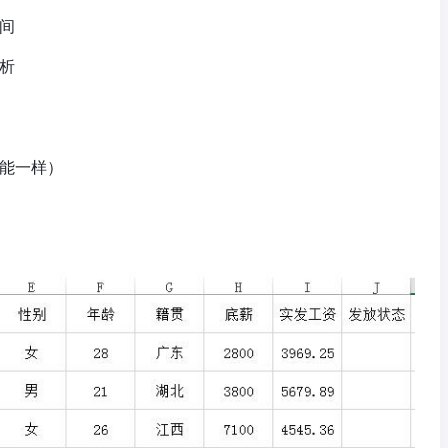
间
析
能一样）