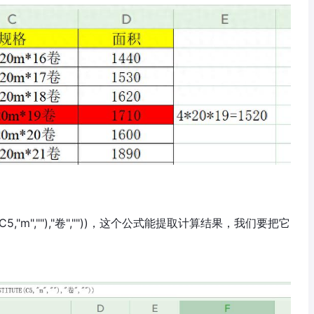
TE(C5,"m",""),"卷",""))，这个公式能提取计算结果，我们要把它