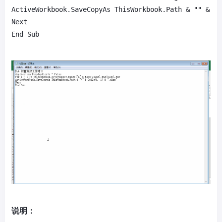
ActiveWorkbook.SaveCopyAs ThisWorkbook.Path & "" & Ce
Next

End Sub
说明：