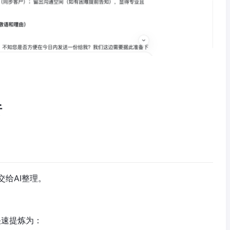
析
给AI整理。
快速提炼为：