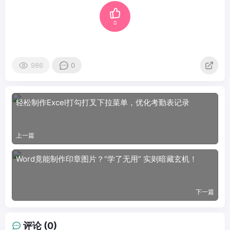
0
986
0
轻松制作Excel打勾打叉下拉菜单，优化考勤表记录
上一篇
Word竟能制作印章图片？“学了无用” 实则暗藏玄机！
下一篇
评论 (0)