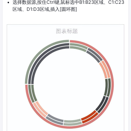
选择数据源,按住Ctrl键,鼠标选中B1:B23区域、C1:C23
区域、D1:D3区域,插入[圆环图]