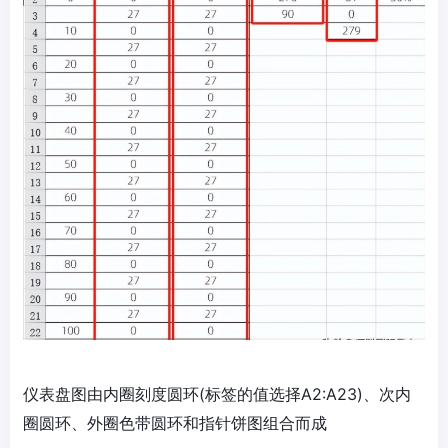
仪表盘图由内圈刻度圆环(标签的值选择A2:A23)、次内
圈圆环、外圈色带圆环和指针饼图组合而成