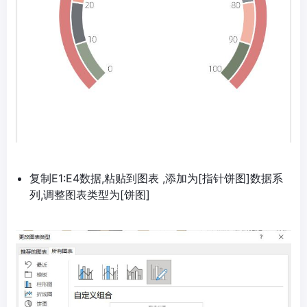
复制E1:E4数据,粘贴到图表 ,添加为[指针饼图]数据系
列,调整图表类型为[饼图]