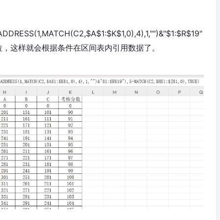
RESS(1,MATCH(C2,$A$1:$K$1,0),4),1,"")&"$1:$R$19"
TRUE)后下拉，这样就会根据条件在区间表内引用数据了。