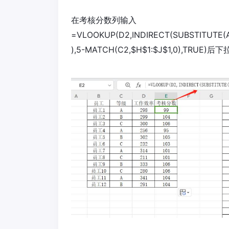
在考核分数列输入
=VLOOKUP(D2,INDIRECT(SUBSTITUTE(ADD
),5-MATCH(C2,$H$1:$J$1,0),