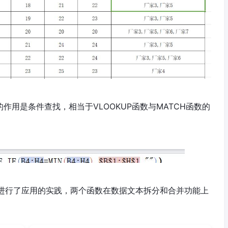
$H$1,"")的作用是条件查找，相当于VLOOKUP函数与MATCH函数的
T函数都进行了应用的实践，两个函数在数据文本拆分和合并功能上