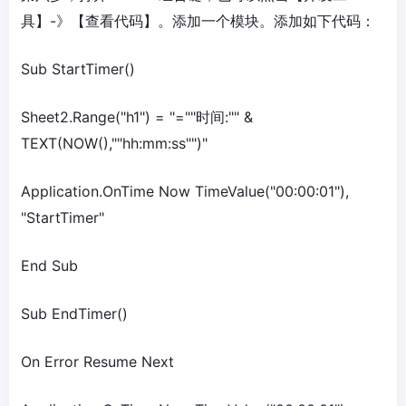
具】-》【查看代码】。添加一个模块。添加如下代码：
Sub StartTimer()
Sheet2.Range("h1") = "=""时间:"" &
TEXT(NOW(),""hh:mm:ss"")"
Application.OnTime Now TimeValue("00:00:01"),
"StartTimer"
End Sub
Sub EndTimer()
On Error Resume Next