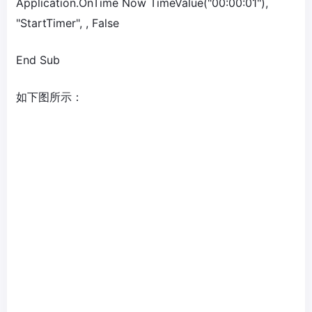
Application.OnTime Now TimeValue("00:00:01"),
"StartTimer", , False
End Sub
如下图所示：