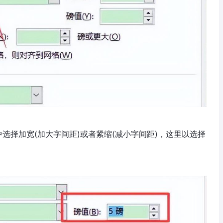
选择加宽(加大字间距)或者紧缩(减小字间距)，这里以选择