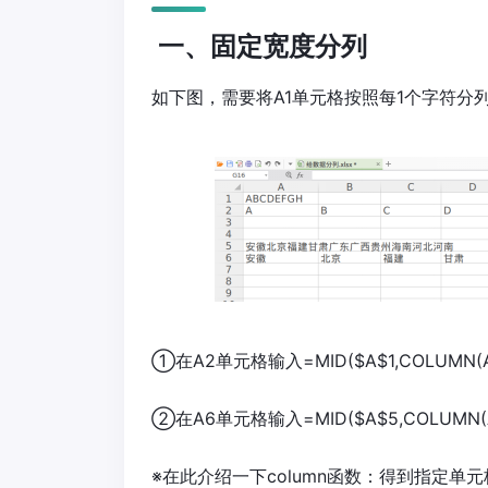
一、固定宽度分列
如下图，需要将A1单元格按照每1个字符分
①在A2单元格输入=MID($A$1,COLUMN
②在A6单元格输入=MID($A$5,COLUMN
※在此介绍一下column函数：得到指定单