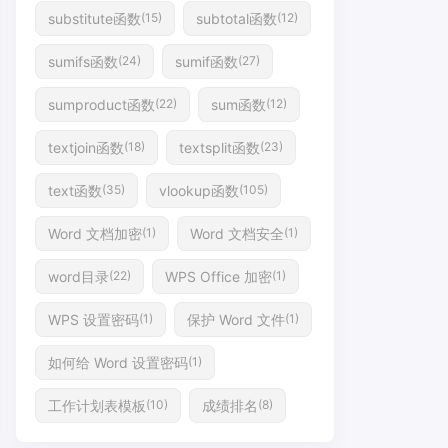
substitute函数
subtotal函数
(15)
(12)
sumifs函数
sumif函数
(24)
(27)
sumproduct函数
sum函数
(22)
(12)
textjoin函数
textsplit函数
(18)
(23)
text函数
vlookup函数
(35)
(105)
Word 文档加密
Word 文档安全
(1)
(1)
word目录
WPS Office 加密
(22)
(1)
WPS 设置密码
保护 Word 文件
(1)
(1)
如何给 Word 设置密码
(1)
工作计划表模板
成绩排名
(10)
(8)