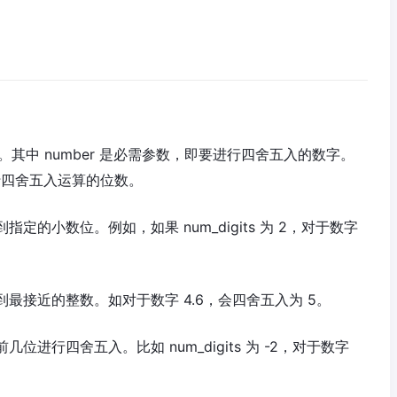
igits)。其中 number 是必需参数，即要进行四舍五入的数字。
进行四舍五入运算的位数。
入到指定的小数位。例如，如果 num_digits 为 2，对于数字
舍五入到最接近的整数。如对于数字 4.6，会四舍五入为 5。
侧前几位进行四舍五入。比如 num_digits 为 -2，对于数字