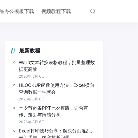
品办公模板下载
视频教程下载
最新教程
Word文本转换表格教程，批量整理数
据更高效
2026年 8月 6日
HLOOKUP函数使用方法：Excel横向
查询数据一学就会
2026年 8月 6日
七夕节必备PPT七夕模版，适合宣
传、策划与情感分享
2026年 8月 6日
Excel打印技巧分享：解决分页混乱、
表头丢失、内容截断问题