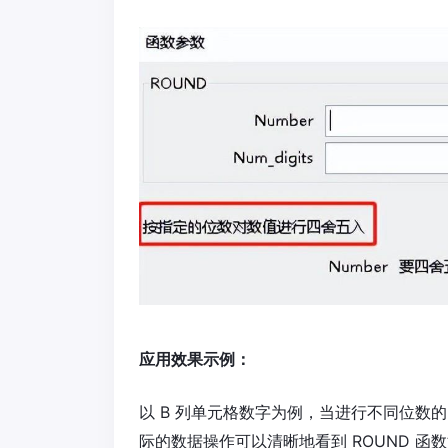
应用效果示例：
以 B 列单元格数字为例，当进行不同位数
际的数据操作可以清晰地看到 ROUND 