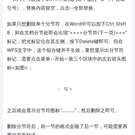
引号），替换内容留空，点击--全部替换。
如果只想删除单个分节符，在Word中可以按下Ctrl Shift
8，则在文档分节处即会出现“====分节符(下一页)===”
标记，把光标定位在其左侧，按下Delete键即可。但在
WPS文字中，这个组合键并不生效，要想显示出分节符
标记，需要点击菜单--开始--第三个区块中的左右箭头图
标<如图>，
之后就会显示分节符图标“...........”，然后删除之即可。
删除分节符后，前一节的格式会随了后一节，可能需要再